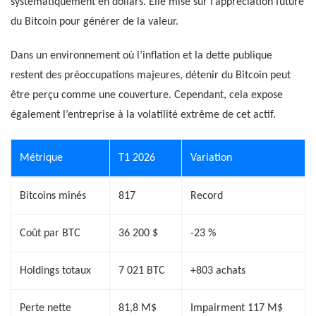
systématiquement en dollars. Elle mise sur l’appréciation future
du Bitcoin pour générer de la valeur.
Dans un environnement où l’inflation et la dette publique
restent des préoccupations majeures, détenir du Bitcoin peut
être perçu comme une couverture. Cependant, cela expose
également l’entreprise à la volatilité extrême de cet actif.
Métrique
T1 2026
Variation
Bitcoins minés
817
Record
Coût par BTC
36 200 $
-23 %
Holdings totaux
7 021 BTC
+803 achats
Perte nette
81,8 M$
Impairment 117 M$