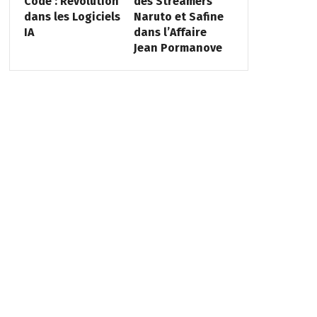
Code : Révolution
des Streamers
dans les Logiciels
Naruto et Safine
IA
dans l’Affaire
Jean Pormanove