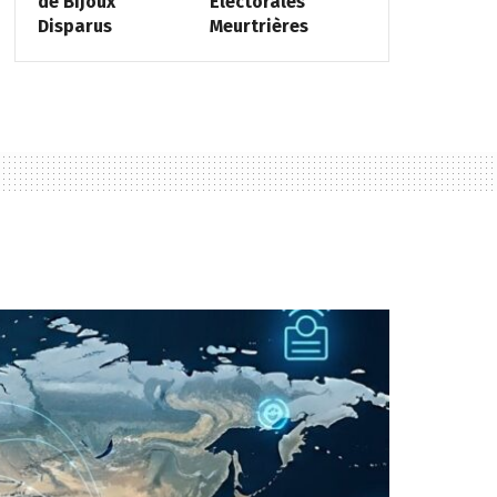
de Bijoux
Électorales
Disparus
Meurtrières