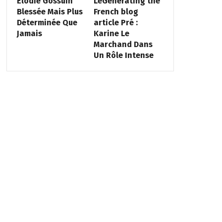
Elodie Gossuin
LeGenerating the
Blessée Mais Plus
French blog
Déterminée Que
article Pré :
Jamais
Karine Le
Marchand Dans
Un Rôle Intense