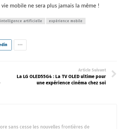
re vie mobile ne sera plus jamais la même !
intelligence artificielle
expérience mobile
edin
Article Suivant
La LG OLED55G4 : La TV OLED ultime pour
e
une expérience cinéma chez soi
ore sans cesse les nouvelles frontières de