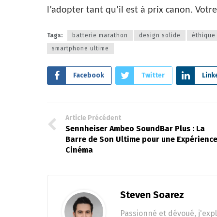
l’adopter tant qu’il est à prix canon. Vot
Tags:
batterie marathon
design solide
éthique 
smartphone ultime
Facebook
Twitter
Link
Article Précédent
Sennheiser Ambeo SoundBar Plus : La
Barre de Son Ultime pour une Expérienc
Cinéma
Steven Soarez
Passionné et dévoué, j'expl