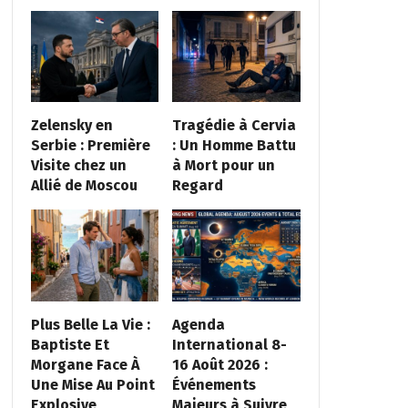
Zelensky en
Tragédie à Cervia
Serbie : Première
: Un Homme Battu
Visite chez un
à Mort pour un
Allié de Moscou
Regard
Plus Belle La Vie :
Agenda
Baptiste Et
International 8-
Morgane Face À
16 Août 2026 :
Une Mise Au Point
Événements
Explosive
Majeurs à Suivre