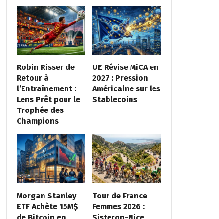
Robin Risser de
UE Révise MiCA en
Retour à
2027 : Pression
l’Entraînement :
Américaine sur les
Lens Prêt pour le
Stablecoins
Trophée des
Champions
Morgan Stanley
Tour de France
ETF Achète 15M$
Femmes 2026 :
de Bitcoin en
Sisteron-Nice,