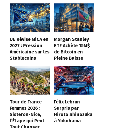
UE Révise MiCA en
Morgan Stanley
2027 : Pression
ETF Achète 15M$
Américaine sur les
de Bitcoin en
Stablecoins
Pleine Baisse
Tour de France
Félix Lebrun
Femmes 2026 :
Surpris par
Sisteron-Nice,
Hiroto Shinozuka
l’Étape qui Peut
à Yokohama
Tout Changer