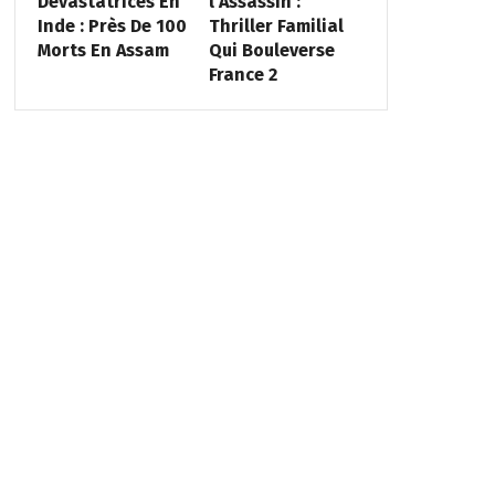
Dévastatrices En
l’Assassin :
Inde : Près De 100
Thriller Familial
Morts En Assam
Qui Bouleverse
France 2