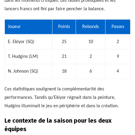
dans les moments critiques. Les fautes provoquées et les
lancers francs ont fini par faire pencher la balance.
Joueur
Points
Rebonds
Passes
E. Ekiyor (SQ)
25
10
2
T. Hudgins (LM)
21
2
9
N. Johnson (SQ)
18
6
4
Ces statistiques soulignent la complémentarité des
performances. Tandis qu’Ekiyor régnait dans la peinture,
Hudgins illuminait le jeu en périphérie et dans la création.
Le contexte de la saison pour les deux
équipes