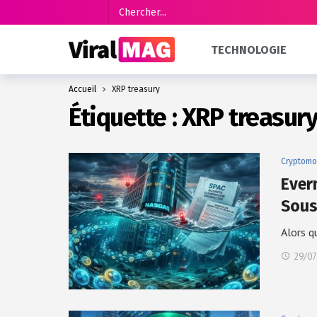
TECHNOLOGIE
Accueil
XRP treasury
Étiquette :
XRP treasur
Cryptomo
Evern
Sou
Alors q
29/07