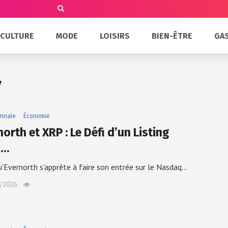
CULTURE
MODE
LOISIRS
BIEN-ÊTRE
GA
y
nnaie
Économie
orth et XRP : Le Défi d’un Listing
s…
u'Evernorth s'apprête à faire son entrée sur le Nasdaq…
/2026