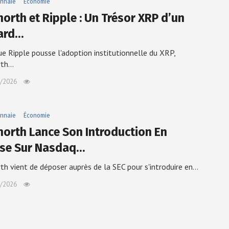
nnaie
Économie
north et Ripple : Un Trésor XRP d’un
iard…
ue Ripple pousse l'adoption institutionnelle du XRP,
rth…
/2026
nnaie
Économie
north Lance Son Introduction En
se Sur Nasdaq…
th vient de déposer auprès de la SEC pour s'introduire en…
/2026