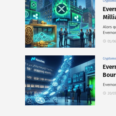
Cryptomo
Ever
Mill
Alors q
Everno
01/06
Cryptomo
Ever
Bour
Evernor
20/03