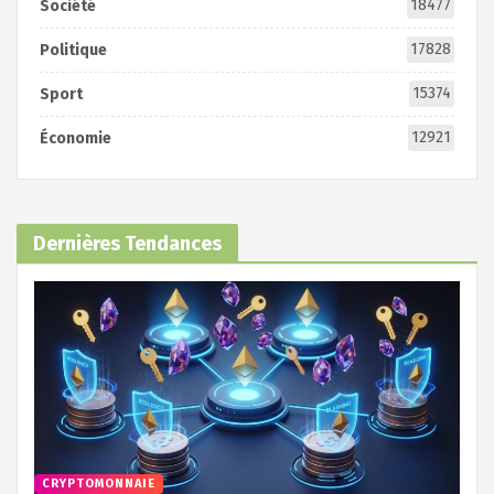
18477
Société
17828
Politique
15374
Sport
12921
Économie
Dernières Tendances
CRYPTOMONNAIE