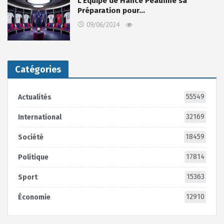
L’Équipe de France Peaufine sa
Préparation pour…
09/06/2024
Catégories
55549
Actualités
32169
International
18459
Société
17814
Politique
15363
Sport
12910
Économie