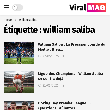
Dark mode
Accueil
william saliba
Étiquette :
william saliba
William Saliba : La Pression Lourde du
Maillot Bleu…
22/06/2026
Ligue des Champions : William Saliba
se sent « déjà…
21/01/2025
Boxing Day Premier League : 5
Questions Brûlantes