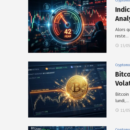
Cryptomo
Indi
Anal
Alors q
reste…
15/05
Cryptomo
Bitc
Volat
Bitcoin
lundi,…
11/05
Cryptomo