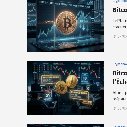
Cryptomo
Bitc
LePlann
craque
27/05
Cryptomo
Bitc
l’Éc
Alors q
prépar
22/05