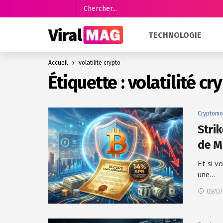
TECHNOLOGIE
Accueil
volatilité crypto
Étiquette :
volatilité cr
Cryptomo
Stri
de M
Et si v
une…
09/07