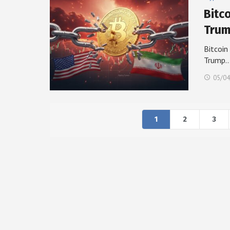
Bitc
Trum
Bitcoin
Trump
05/04
1
2
3