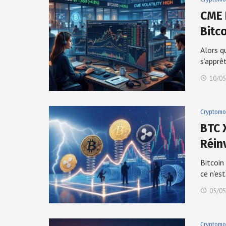
CME L
Bitc
Alors q
s’apprê
10/05
Cryptomo
BTC 
Réin
Bitcoin
ce n’es
05/05
Cryptomo