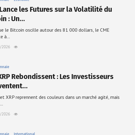
ance les Futures sur la Volatilité du
oin : Un…
ue le Bitcoin oscille autour des 81 000 dollars, le CME
te à…
/2026
nnaie
XRP Rebondissent : Les Investisseurs
ventent…
 et XRP reprennent des couleurs dans un marché agité, mais
t…
/2026
nnaie
International