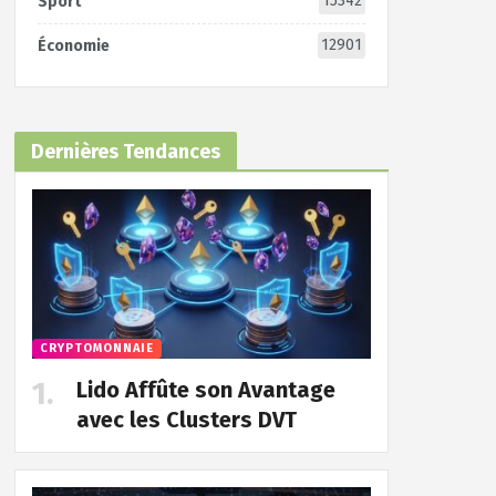
15342
Sport
12901
Économie
Dernières Tendances
CRYPTOMONNAIE
Lido Affûte son Avantage
avec les Clusters DVT