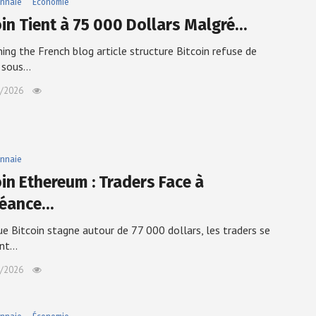
nnaie
Économie
oin Tient à 75 000 Dollars Malgré…
ing the French blog article structure Bitcoin refuse de
r sous…
/2026
nnaie
oin Ethereum : Traders Face à
héance…
ue Bitcoin stagne autour de 77 000 dollars, les traders se
ent…
/2026