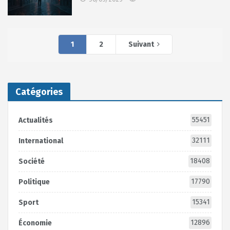
1
2
Suivant
Catégories
55451
Actualités
32111
International
18408
Société
17790
Politique
15341
Sport
12896
Économie