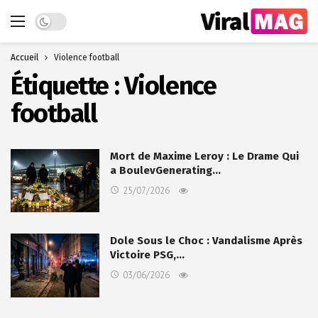
Dark mode
Accueil
Violence football
Étiquette :
Violence
football
Mort de Maxime Leroy : Le Drame Qui
a BoulevGenerating…
25/07/2026
Dole Sous le Choc : Vandalisme Après
Victoire PSG,…
03/06/2026