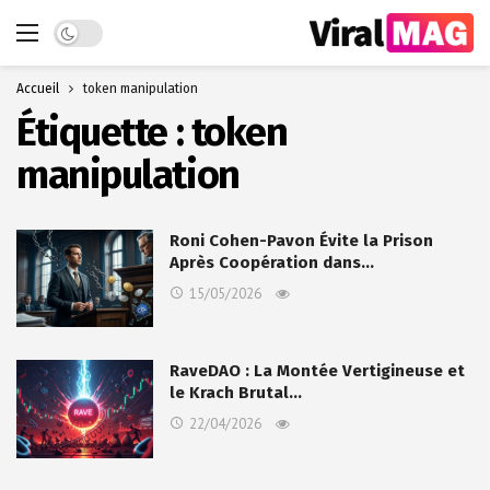
Dark mode
Accueil
token manipulation
Étiquette :
token
manipulation
Roni Cohen-Pavon Évite la Prison
Après Coopération dans…
15/05/2026
RaveDAO : La Montée Vertigineuse et
le Krach Brutal…
22/04/2026