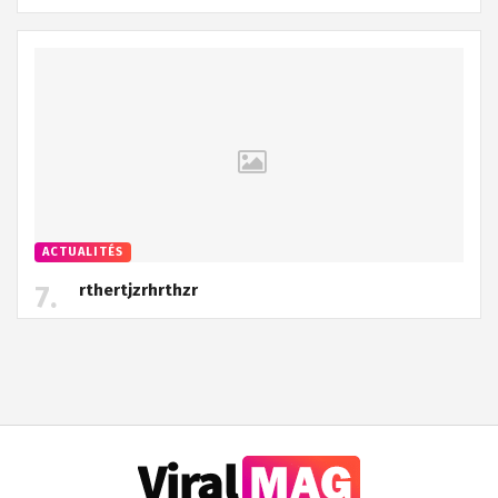
ACTUALITÉS
rthertjzrhrthzr