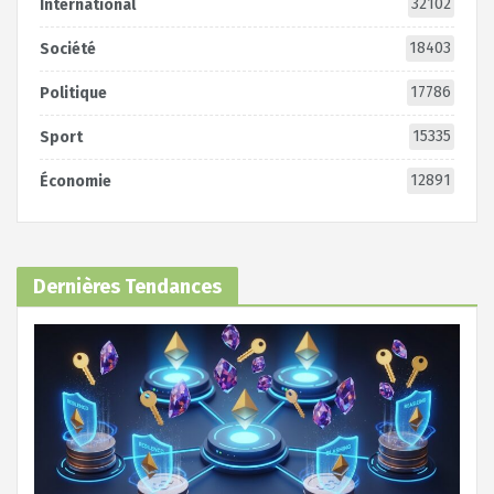
32102
International
18403
Société
17786
Politique
15335
Sport
12891
Économie
Dernières Tendances