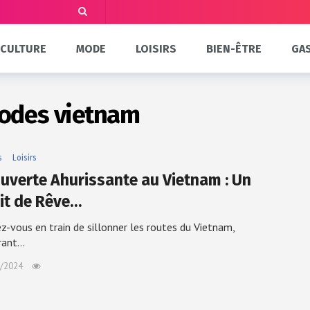
CULTURE
MODE
LOISIRS
BIEN-ÊTRE
GA
odes vietnam
s
Loisirs
uverte Ahurissante au Vietnam : Un
uit de Rêve…
z-vous en train de sillonner les routes du Vietnam,
rant…
/2024