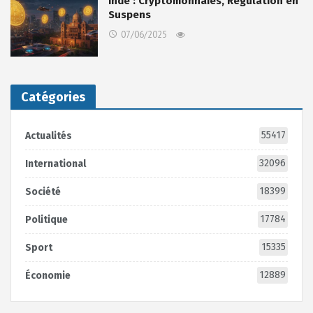
Inde : Cryptomonnaies, Régulation en
Suspens
07/06/2025
Catégories
55417
Actualités
32096
International
18399
Société
17784
Politique
15335
Sport
12889
Économie