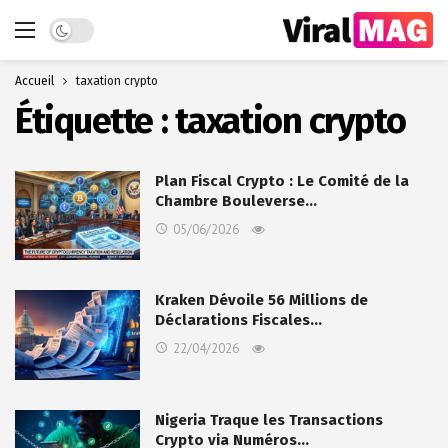
Dark mode
Accueil
taxation crypto
Étiquette :
taxation crypto
Plan Fiscal Crypto : Le Comité de la
Chambre Bouleverse…
05/06/2026
Kraken Dévoile 56 Millions de
Déclarations Fiscales…
22/04/2026
Nigeria Traque les Transactions
Crypto via Numéros…