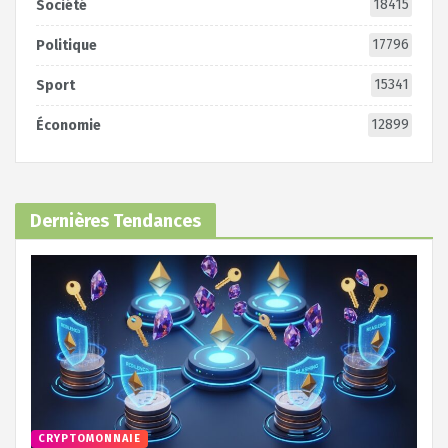
18415
Société
17796
Politique
15341
Sport
12899
Économie
Dernières Tendances
CRYPTOMONNAIE