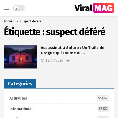
Dark mode
Accueil
suspect déféré
Étiquette :
suspect déféré
Assassinat à Solaro : Un Trafic de
Drogue qui Tourne au…
12/04/2026
Catégories
55467
Actualités
32122
International