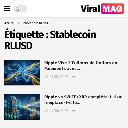
Dark mode
Accueil
Stablecoin RLUSD
Étiquette :
Stablecoin
RLUSD
Ripple Vise 2 Trillions de Dollars en
Paiements avec…
23/07/2026
Ripple vs SWIFT : XRP complète-t-il ou
remplace-t-il le…
29/06/2026