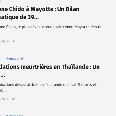
s
one Chido à Mayotte : Un Bilan
atique de 39…
one Chido, le plus dévastateur qu'ait connu Mayotte depuis
/2024
s
International
dations meurtrières en Thaïlande : Un
n…
ndations dévastatrices en Thaïlande ont fait 9 morts et
int…
/2024