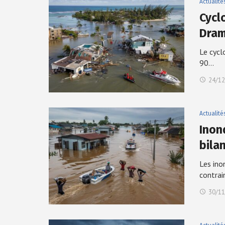
Actualité
Cycl
Dram
Le cycl
90…
24/12
Actualité
Inon
bila
Les ino
contra
30/11