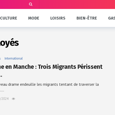
CULTURE
MODE
LOISIRS
BIEN-ÊTRE
GA
loyés
s
International
e en Manche : Trois Migrants Périssent
…
eau drame endeuille les migrants tentant de traverser la
.…
/2024