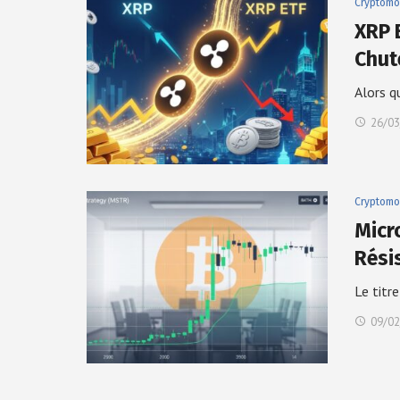
Cryptomo
XRP E
Chut
Alors q
26/03
Cryptomo
Micr
Rési
Le titr
09/02