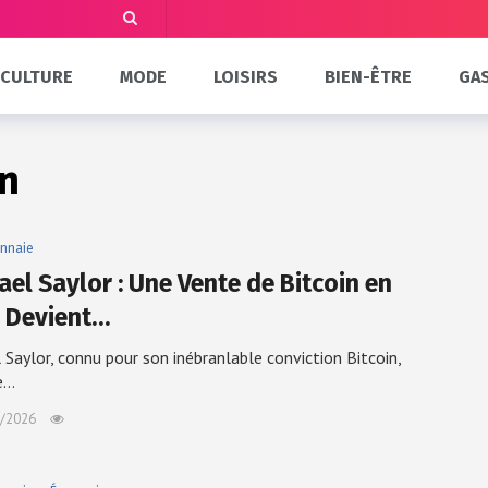
CULTURE
MODE
LOISIRS
BIEN-ÊTRE
GA
in
nnaie
ael Saylor : Une Vente de Bitcoin en
 Devient…
 Saylor, connu pour son inébranlable conviction Bitcoin,
e…
/2026