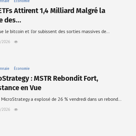
nnaie
Économie
TFs Attirent 1,4 Milliard Malgré la
e des…
ue le bitcoin et l'or subissent des sorties massives de…
/2026
nnaie
Économie
oStrategy : MSTR Rebondit Fort,
stance en Vue
e MicroStrategy a explosé de 26 % vendredi dans un rebond…
/2026