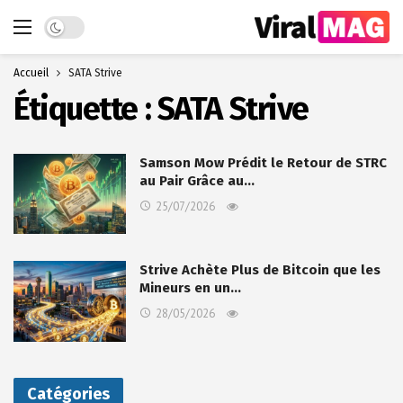
Dark mode
Accueil
SATA Strive
Étiquette :
SATA Strive
Samson Mow Prédit le Retour de STRC
au Pair Grâce au…
25/07/2026
Strive Achète Plus de Bitcoin que les
Mineurs en un…
28/05/2026
Catégories