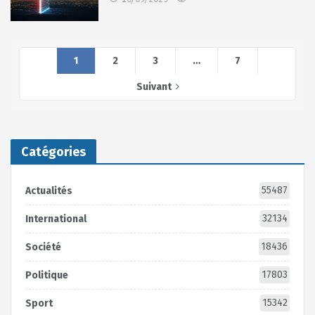
1
2
3
…
7
Suivant
Catégories
55487
Actualités
32134
International
18436
Société
17803
Politique
15342
Sport