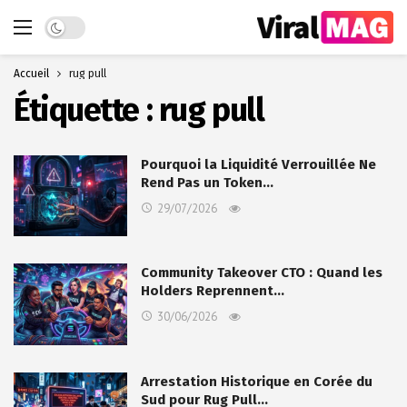
Dark mode
Accueil
rug pull
Étiquette :
rug pull
Pourquoi la Liquidité Verrouillée Ne
Rend Pas un Token…
29/07/2026
Community Takeover CTO : Quand les
Holders Reprennent…
30/06/2026
Arrestation Historique en Corée du
Sud pour Rug Pull…