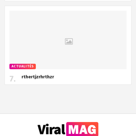
ACTUALITÉS
rthertjzrhrthzr