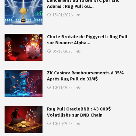
Lancement du Token NYC par Eric
Adams : Rug Pull ou…
13/01/2026
Chute Brutale de Piggycell : Rug Pull
sur Binance Alpha…
05/12/2025
ZK Casino: Remboursements à 35%
Après Rug Pull de 33M$
10/11/2025
Rug Pull OracleBNB : 43 000$
Volatilisés sur BNB Chain
10/10/2025