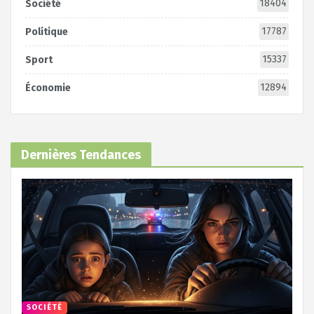
18404
Société
17787
Politique
15337
Sport
12894
Économie
Dernières Tendances
SOCIÉTÉ