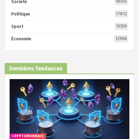
18455
Société
17812
Politique
15359
Sport
12908
Économie
Dernières Tendances
CRYPTOMONNAIE