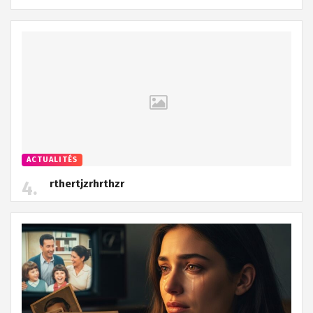
ACTUALITÉS
rthertjzrhrthzr