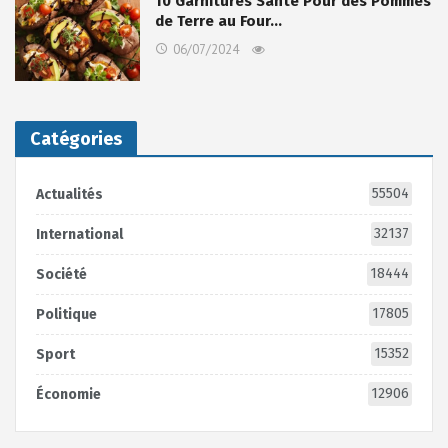
10 Garnitures Santé Pour des Pommes
de Terre au Four…
06/07/2024
Catégories
55504
Actualités
32137
International
18444
Société
17805
Politique
15352
Sport
12906
Économie