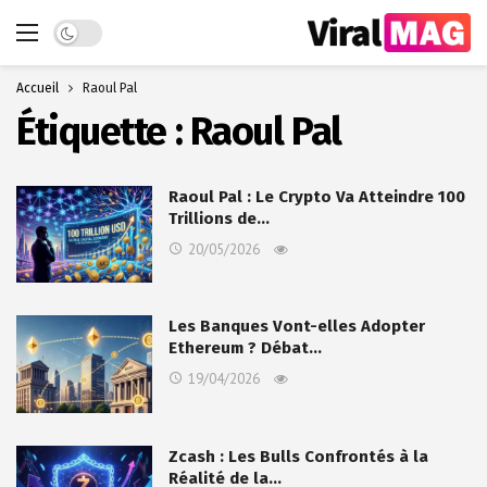
Dark mode
Accueil
Raoul Pal
Étiquette :
Raoul Pal
Raoul Pal : Le Crypto Va Atteindre 100
Trillions de…
20/05/2026
Les Banques Vont-elles Adopter
Ethereum ? Débat…
19/04/2026
Zcash : Les Bulls Confrontés à la
Réalité de la…