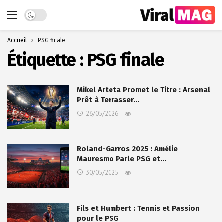
Dark mode
Accueil
PSG finale
Étiquette :
PSG finale
Mikel Arteta Promet le Titre : Arsenal
Prêt à Terrasser…
26/05/2026
Roland-Garros 2025 : Amélie
Mauresmo Parle PSG et…
30/05/2025
Fils et Humbert : Tennis et Passion
pour le PSG