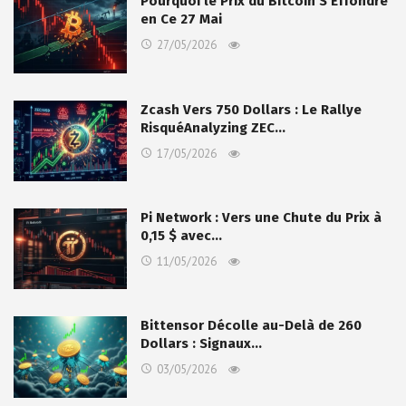
Pourquoi le Prix du Bitcoin S Effondre
en Ce 27 Mai
27/05/2026
Zcash Vers 750 Dollars : Le Rallye
RisquéAnalyzing ZEC…
17/05/2026
Pi Network : Vers une Chute du Prix à
0,15 $ avec…
11/05/2026
Bittensor Décolle au-Delà de 260
Dollars : Signaux…
03/05/2026