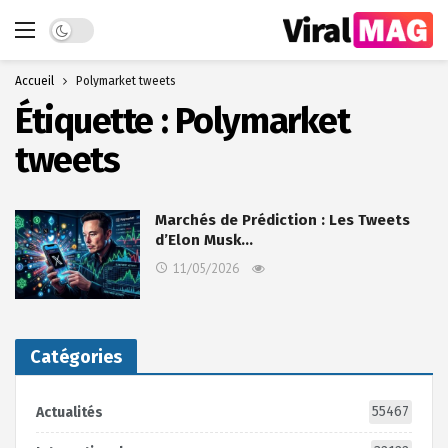
Dark mode
Accueil
Polymarket tweets
Étiquette :
Polymarket
tweets
Marchés de Prédiction : Les Tweets
d’Elon Musk…
11/05/2026
Catégories
55467
Actualités