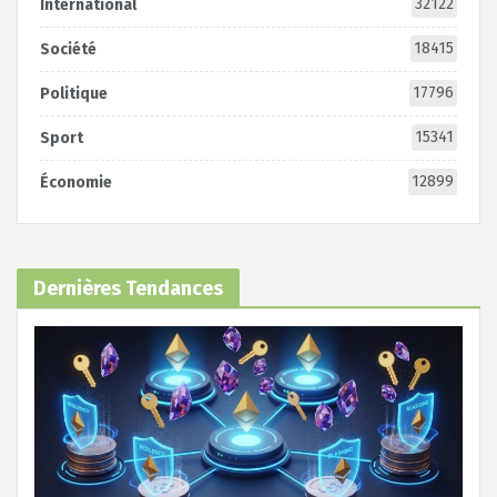
32122
International
18415
Société
17796
Politique
15341
Sport
12899
Économie
Dernières Tendances