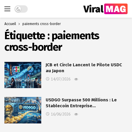
Dark mode
Accueil
paiements cross-border
Étiquette :
paiements
cross-border
JCB et Circle Lancent le Pilote USDC
au Japon
14/07/2026
USDGO Surpasse 500 Millions : Le
Stablecoin Entreprise…
16/06/2026