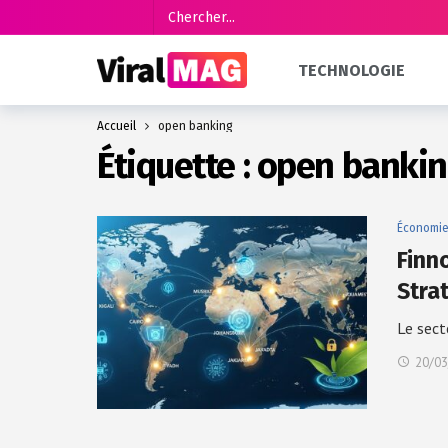
TECHNOLOGIE
Accueil
open banking
Étiquette :
open banki
Économi
Finn
Stra
Le sect
20/03