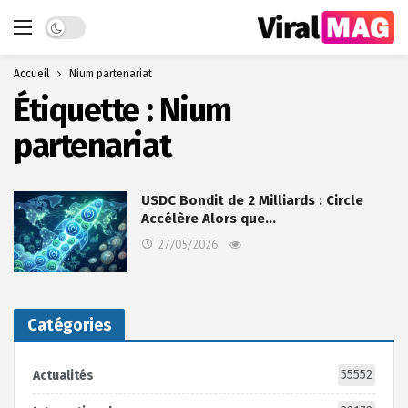
Dark mode
Accueil
Nium partenariat
Étiquette :
Nium
partenariat
USDC Bondit de 2 Milliards : Circle
Accélère Alors que…
27/05/2026
Catégories
55552
Actualités