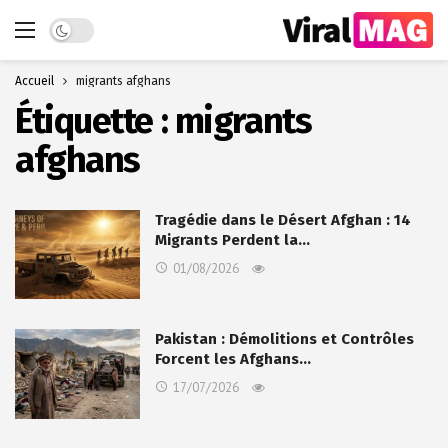
Dark mode
Accueil
migrants afghans
Étiquette :
migrants
afghans
Tragédie dans le Désert Afghan : 14
Migrants Perdent la…
01/08/2026
Pakistan : Démolitions et Contrôles
Forcent les Afghans…
17/07/2026