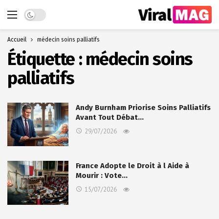
Dark mode
Accueil
médecin soins palliatifs
Étiquette :
médecin soins
palliatifs
Andy Burnham Priorise Soins Palliatifs
Avant Tout Débat…
29/07/2026
France Adopte le Droit à l Aide à
Mourir : Vote…
15/07/2026