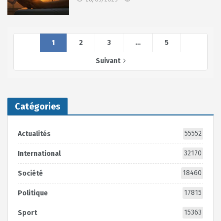
1
2
3
…
5
Suivant
Catégories
55552
Actualités
32170
International
18460
Société
17815
Politique
15363
Sport