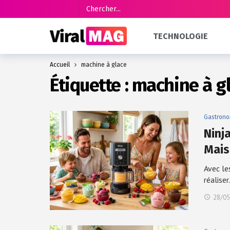
TECHNOLOGIE
Accueil
machine à glace
Étiquette :
machine à g
Gastrono
Ninj
Mai
Avec le
réalise
28/05