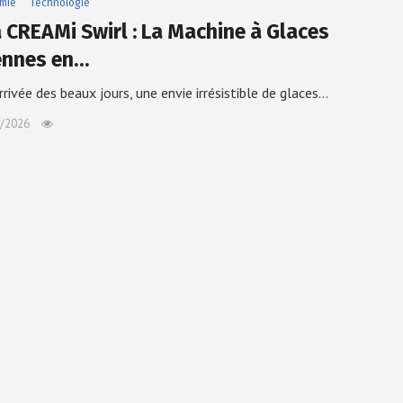
mie
Technologie
a CREAMi Swirl : La Machine à Glaces
iennes en…
arrivée des beaux jours, une envie irrésistible de glaces…
/2026