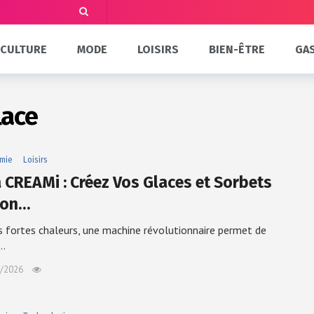
CULTURE
MODE
LOISIRS
BIEN-ÊTRE
GA
lace
mie
Loisirs
a CREAMi : Créez Vos Glaces et Sorbets
son…
s fortes chaleurs, une machine révolutionnaire permet de
r…
/2026