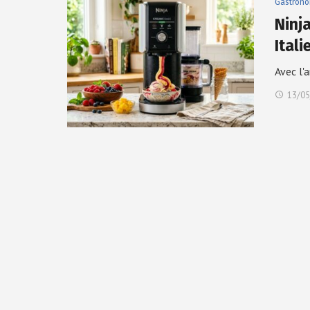
Gastrono
Ninj
Ital
Avec l'
13/05