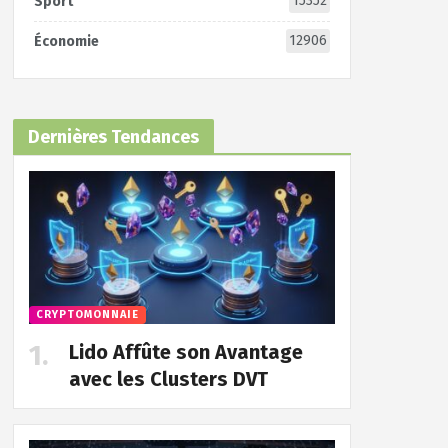
15352
Sport
12906
Économie
Dernières Tendances
CRYPTOMONNAIE
Lido Affûte son Avantage
avec les Clusters DVT