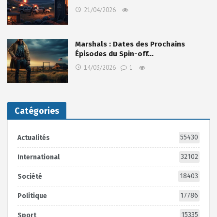
21/04/2026
Marshals : Dates des Prochains
Épisodes du Spin-off…
14/03/2026
1
Catégories
55430
Actualités
32102
International
18403
Société
17786
Politique
15335
Sport