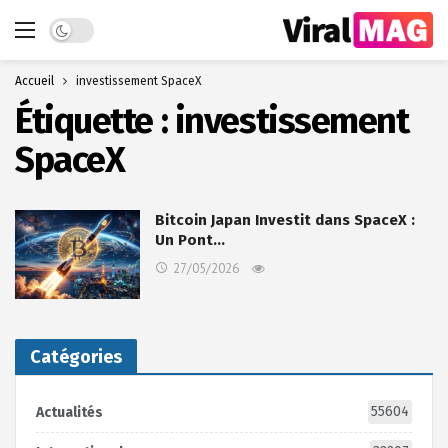
Dark mode
Accueil
investissement SpaceX
Étiquette :
investissement
SpaceX
Bitcoin Japan Investit dans SpaceX :
Un Pont…
27/05/2026
Catégories
55604
Actualités