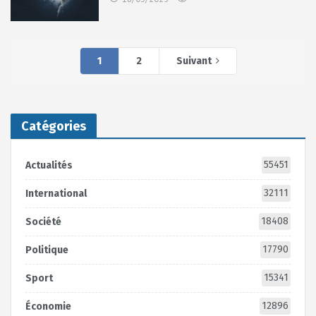
1
2
Suivant
Catégories
55451
Actualités
32111
International
18408
Société
17790
Politique
15341
Sport
12896
Économie