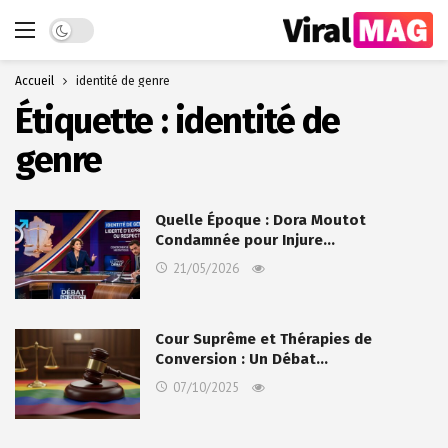
Dark mode
Accueil
identité de genre
Étiquette :
identité de
genre
Quelle Époque : Dora Moutot
Condamnée pour Injure…
21/05/2026
Cour Suprême et Thérapies de
Conversion : Un Débat…
07/10/2025