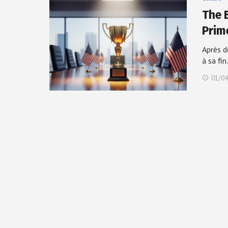
The B
Prim
Après d
à sa fi
01/04