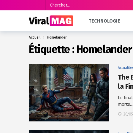
TECHNOLOGIE
Accueil
Homelander
Étiquette :
Homelander
Actualité
The 
la Fi
Le fina
morts
20/05