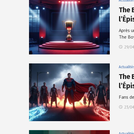
Actualité
The 
l’Ép
Après u
The Bo
29/04
Actualité
The 
l’Ép
Fans de
23/04
Actualité