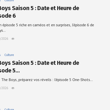
s
Culture
Boys Saison 5 : Date et Heure de
isode 6
n épisode 5 riche en caméos et en surprises, l’épisode 6 de
ys…
/2026
s
Culture
Boys Saison 5 : Date et Heure de
isode 5…
 The Boys, préparez vos réveils : l'épisode 5 One-Shots…
/2026
s
Culture