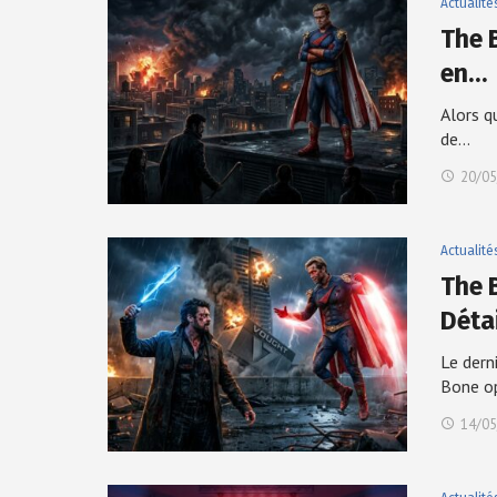
Actualité
The B
en…
Alors q
de…
20/05
Actualité
The 
Déta
Le dern
Bone o
14/05