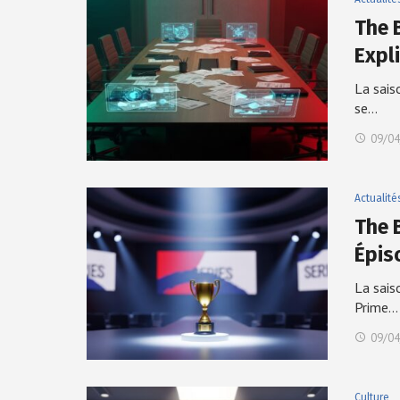
The B
Expl
La sais
se…
09/04
Actualité
The 
Épis
La sais
Prime…
09/04
Culture