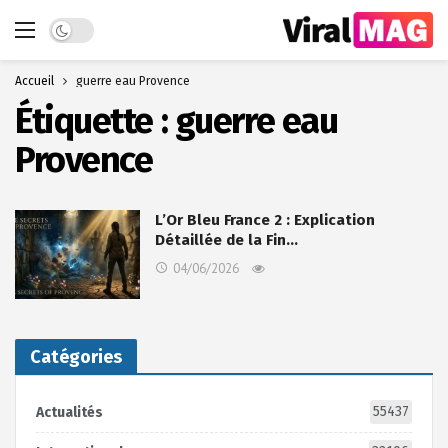
Dark mode
Accueil
guerre eau Provence
Étiquette :
guerre eau
Provence
L’Or Bleu France 2 : Explication
Détaillée de la Fin…
04/06/2026
Catégories
55437
Actualités