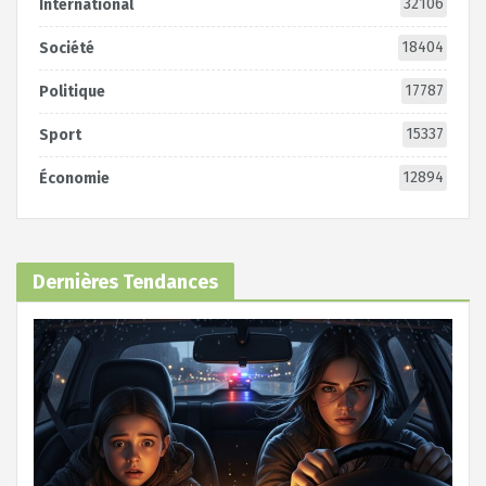
32106
International
18404
Société
17787
Politique
15337
Sport
12894
Économie
Dernières Tendances