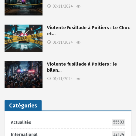
02/11/2024
Violente Fusillade à Poitiers : Le Choc
et…
01/11/2024
Violente fusillade à Poitiers : le
bilan…
01/11/2024
Catégories
55503
Actualités
32134
International