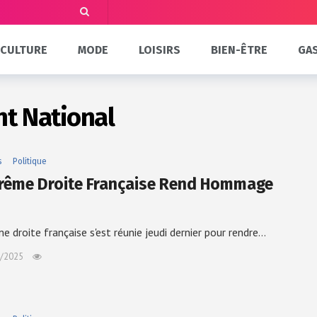
CULTURE
MODE
LOISIRS
BIEN-ÊTRE
GA
nt National
s
Politique
trême Droite Française Rend Hommage
me droite française s'est réunie jeudi dernier pour rendre…
/2025