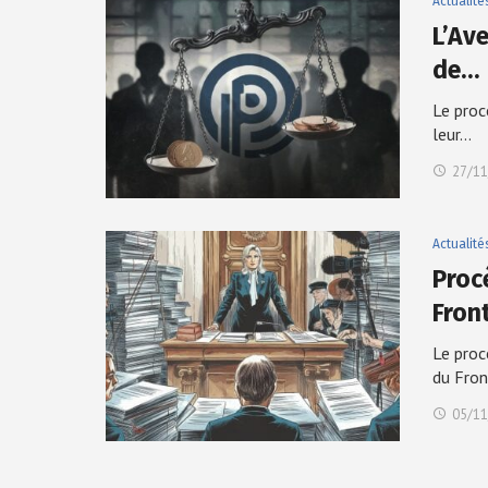
Actualité
L’Av
de…
Le proc
leur…
27/11
Actualité
Proc
Fron
Le proc
du Fro
05/11