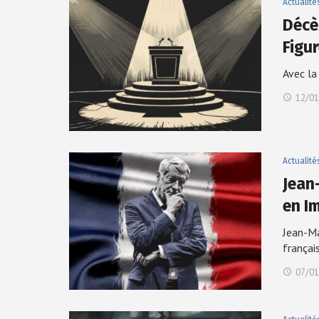
Actualité
Décè
Figu
Avec la
12/01
Actualité
Jean
en I
Jean-Ma
françai
07/01