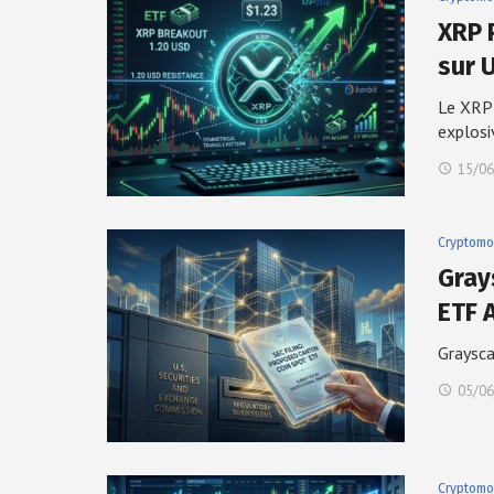
XRP P
sur 
Le XRP 
explos
15/06
Cryptomo
Gray
ETF 
Graysca
05/06
Cryptomo