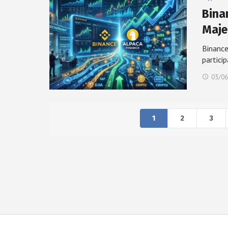
Bina
Maje
Binance
partici
03/06
1
2
3