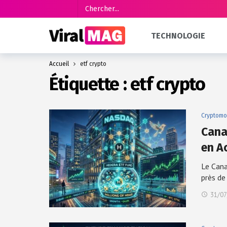
TECHNOLOGIE
Accueil
etf crypto
Étiquette :
etf crypto
Cryptomo
Cana
en A
Le Cana
près d
31/07