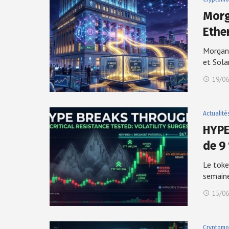
Morg
Ethe
Morgan 
et Sol
19/06
Actualité
HYPE
de 9
Le toke
semain
15/06
Cryptomo