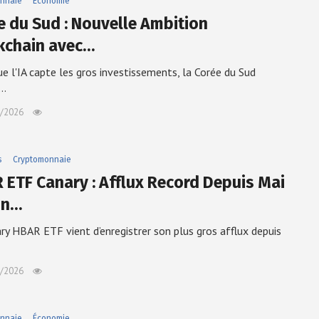
nnaie
Économie
e du Sud : Nouvelle Ambition
kchain avec…
ue l'IA capte les gros investissements, la Corée du Sud
e…
/2026
s
Cryptomonnaie
 ETF Canary : Afflux Record Depuis Mai
un…
ry HBAR ETF vient d’enregistrer son plus gros afflux depuis
/2026
nnaie
Économie