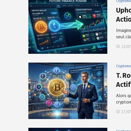
Cryptomo
Upho
Acti
Imagine
seul cl
22/07
Cryptomo
T. R
Actif
Alors q
crypto
17/07