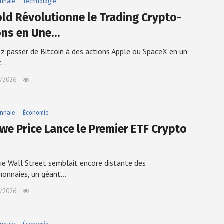
nnaie
Technologie
ld Révolutionne le Trading Crypto-
ons en Une…
z passer de Bitcoin à des actions Apple ou SpaceX en un
ic…
/2026
nnaie
Économie
owe Price Lance le Premier ETF Crypto
ue Wall Street semblait encore distante des
monnaies, un géant…
/2026