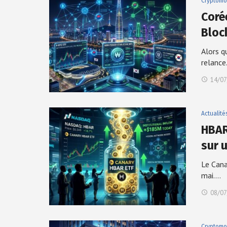
Cryptomo
Coré
Bloc
Alors q
relanc
14/07
Actualité
HBAR
sur 
Le Cana
mai.…
08/07
Cryptomo