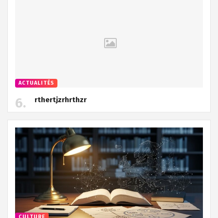
ACTUALITÉS
rthertjzrhrthzr
CULTURE