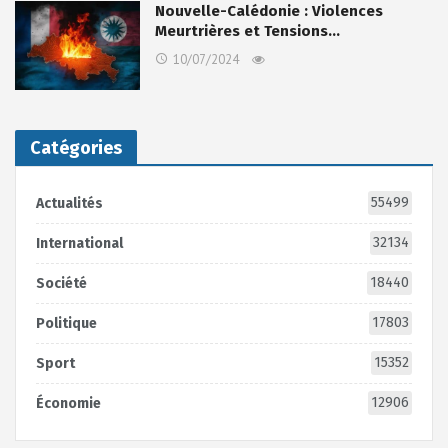
Nouvelle-Calédonie : Violences
Meurtrières et Tensions…
10/07/2024
Catégories
55499
Actualités
32134
International
18440
Société
17803
Politique
15352
Sport
12906
Économie