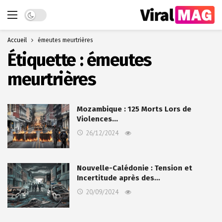
Dark mode
Accueil
émeutes meurtrières
Étiquette :
émeutes
meurtrières
Mozambique : 125 Morts Lors de
Violences…
26/12/2024
Nouvelle-Calédonie : Tension et
Incertitude après des…
20/09/2024