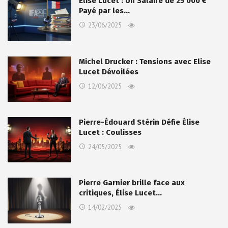
Élise Lucet : Un Salaire de 25 000 €
Payé par les…
23/06/2025
Michel Drucker : Tensions avec Elise
Lucet Dévoilées
12/06/2025
Pierre-Édouard Stérin Défie Élise
Lucet : Coulisses
24/05/2025
Pierre Garnier brille face aux
critiques, Élise Lucet…
14/02/2025