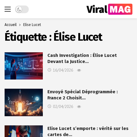
Dark mode
Accueil
Élise Lucet
Étiquette :
Élise Lucet
Cash Investigation : Élise Lucet
Devant la Justice…
16/04/2026
Envoyé Spécial Déprogrammée :
France 2 Choisit…
02/04/2026
Elise Lucet s’emporte : vérité sur les
cartes de…